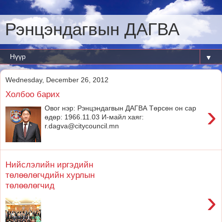
Рэнцэндагвын ДАГВА
▼
Wednesday, December 26, 2012
Холбоо барих
›
Овог нэр: Рэнцэндагвын ДАГВА Төрсөн он сар
өдөр: 1966.11.03 И-майл хаяг:
r.dagva@citycouncil.mn
Нийслэлийн иргэдийн
төлөөлөгчдийн хурлын
төлөөлөгчид
›