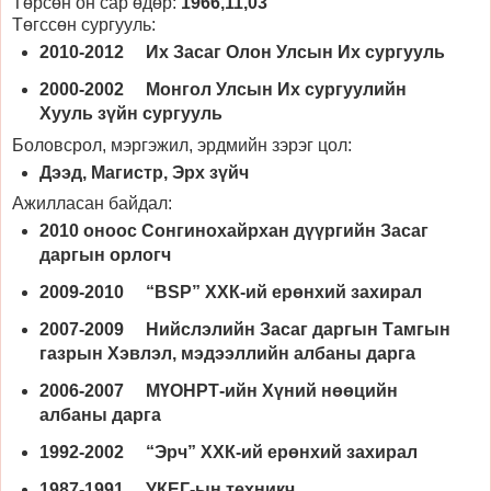
Төрсөн он сар өдөр:
1966,11,03
Төгссөн сургууль:
2010-2012 Их Засаг Олон Улсын Их сургууль
2000-2002 Монгол Улсын Их сургуулийн
Хууль зүйн сургууль
Боловсрол, мэргэжил, эрдмийн зэрэг цол:
Дээд, Магистр, Эрх зүйч
Ажилласан байдал:
2010 оноос Сонгинохайрхан дүүргийн Засаг
даргын орлогч
2009-2010 “BSР” ХХК-ий ерөнхий захирал
2007-2009 Нийслэлийн Засаг даргын Тамгын
газрын Хэвлэл, мэдээллийн албаны дарга
2006-2007 МҮОНРТ-ийн Хүний нөөцийн
албаны дарга
1992-2002 “Эрч” ХХК-ий ерөнхий захирал
1987-1991 УКЕГ-ын техникч